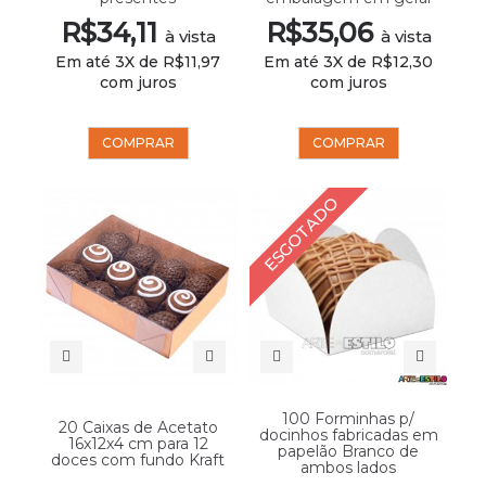
R$34,11
R$35,06
à vista
à vista
Em até 3X de R$11,97
Em até 3X de R$12,30
com juros
com juros
COMPRAR
COMPRAR
ESGOTADO
100 Forminhas p/
20 Caixas de Acetato
docinhos fabricadas em
16x12x4 cm para 12
papelão Branco de
doces com fundo Kraft
ambos lados