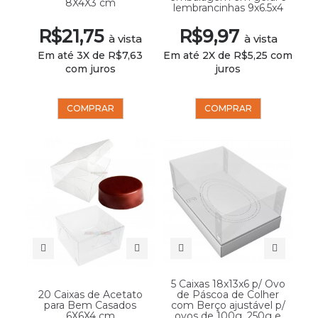
8X4X3 cm
lembrancinhas 9x6.5x4
R$21,75
R$9,97
à vista
à vista
Em até 3X de R$7,63
Em até 2X de R$5,25 com
com juros
juros
COMPRAR
COMPRAR
5 Caixas 18x13x6 p/ Ovo
20 Caixas de Acetato
de Páscoa de Colher
para Bem Casados
com Berço ajustável p/
6X6X4 cm
ovos de 100g, 250g e