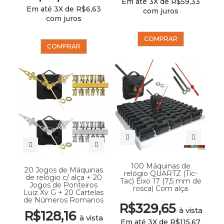
Em até 3X de R$59,33
Em até 3X de R$6,63
com juros
com juros
COMPRAR
COMPRAR
100 Máquinas de
20 Jogos de Máquinas
relógio QUARTZ (Tic-
de relógio c/ alça + 20
Tac) Eixo 17 (7,5 mm de
Jogos de Ponteiros
rosca) Com alça
Luiz Xv G + 20 Cartelas
de Números Romanos
R$329,65
à vista
R$128,16
à vista
Em até 3X de R$115,67