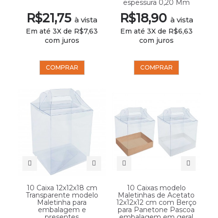
espessura 0,20 Mm
R$21,75
R$18,90
à vista
à vista
Em até 3X de R$7,63
Em até 3X de R$6,63
com juros
com juros
COMPRAR
COMPRAR
10 Caixa 12x12x18 cm
10 Caixas modelo
Transparente modelo
Maletinhas de Acetato
Maletinha para
12x12x12 cm com Berço
embalagem e
para Panetone Pascoa
presentes
embalagem em geral