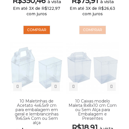
R$350,46
R$75,91
à vista
à vista
Em até 3X de R$122,97
Em até 3X de R$26,63
com juros
com juros
COMPRAR
COMPRAR
10 Maletinhas de
10 Caixas modelo
Acetato 4x6.5x9 cm
Maleta 8x8x10 cm Com
para embalagem em
ou Sem Alça para
geral e lembrancinhas
Embalagem e
9x6.5x4 Com ou Sem
Presentes
alça
R$18,91
à vista