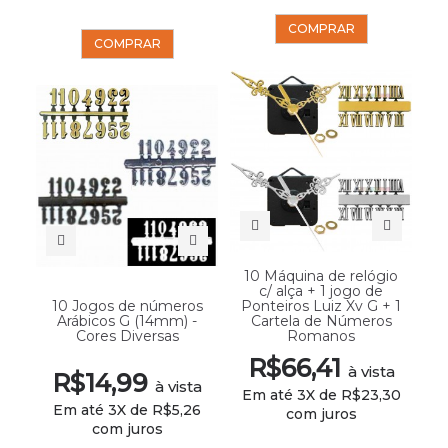
COMPRAR
COMPRAR
10 Máquina de relógio
c/ alça + 1 jogo de
10 Jogos de números
Ponteiros Luiz Xv G + 1
Arábicos G (14mm) -
Cartela de Números
Cores Diversas
Romanos
R$66,41
à vista
R$14,99
à vista
Em até 3X de R$23,30
Em até 3X de R$5,26
com juros
com juros