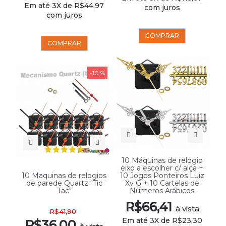
Em até 3X de R$44,97
com juros
com juros
COMPRAR
COMPRAR
-10 %
10 Máquinas de relógio
eixo a escolher c/ alça +
10 Maquinas de relogios
10 Jogos Ponteiros Luiz
de parede Quartz "Tic
Xv G + 10 Cartelas de
Tac"
Números Arábicos
R$66,41
à vista
R$41,90
Em até 3X de R$23,30
R$36,00