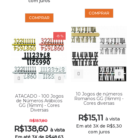
com juros
COMPRAR
COMPRAR
-8 %
10 Jogos de números
ATACADO - 100 Jogos
Romanos GG (16mm) -
de Números Arábicos
Cores diversas
GG (16mm) - Cores
Diversas
R$15,11
à vista
R$157,80
Em até 3X de R$5,30
R$138,60
à vista
com juros
Em até 3X de R$48,63