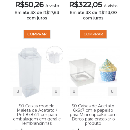
R$50,26
R$322,05
à vista
à vista
Em até 3X de R$17,63
Em até 3X de R$113,00
com juros
com juros
COMPRAR
COMPRAR
50 Caixas modelo
50 Caixas de Acetato
Maleta de Acetato /
6x6x7 cm e papelão
Pet 8x8x21 cm para
para Mini cupcake com
embalagem em geral e
Berço para encaixar o
lembrancinhas
produto