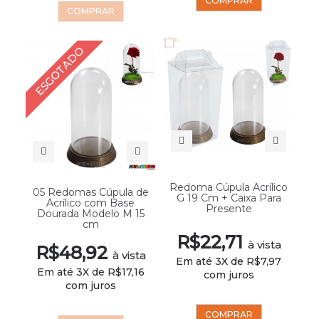
COMPRAR
COMPRAR
ESGOTADO
Redoma Cúpula Acrílico
05 Redomas Cúpula de
G 19 Cm + Caixa Para
Acrílico com Base
Presente
Dourada Modelo M 15
cm
R$22,71
à vista
R$48,92
à vista
Em até 3X de R$7,97
Em até 3X de R$17,16
com juros
com juros
COMPRAR