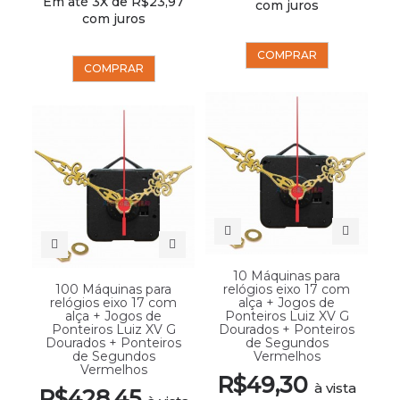
Em até 3X de R$23,97
com juros
com juros
COMPRAR
COMPRAR
10 Máquinas para
100 Máquinas para
relógios eixo 17 com
relógios eixo 17 com
alça + Jogos de
alça + Jogos de
Ponteiros Luiz XV G
Ponteiros Luiz XV G
Dourados + Ponteiros
Dourados + Ponteiros
de Segundos
de Segundos
Vermelhos
Vermelhos
R$49,30
à vista
R$428,45